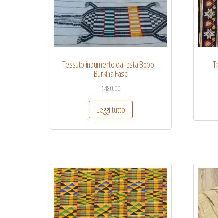
Tessuto indumento da festa Bobo –
T
Burkina Faso
€
480.00
Leggi tutto