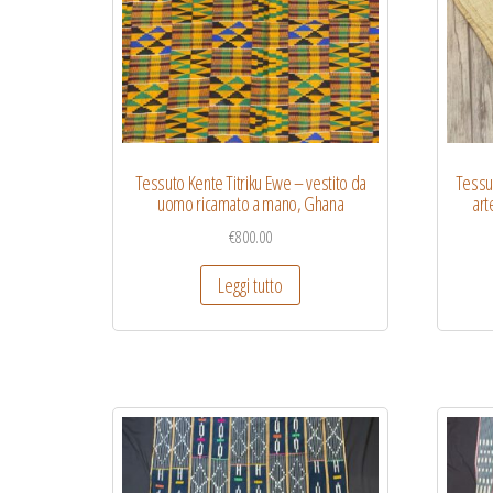
Tessuto Kente Titriku Ewe – vestito da
Tessut
uomo ricamato a mano, Ghana
art
€
800.00
Leggi tutto