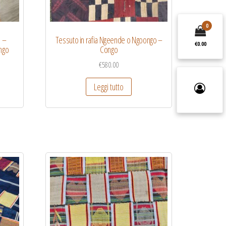
0
i –
Tessuto in rafia Ngeende o Ngoongo –
€0.00
ngo
Congo
€
580.00
Leggi tutto