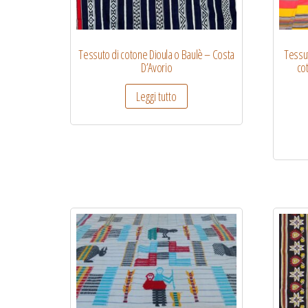
Tessuto di cotone Dioula o Baulè – Costa
Tessut
D’Avorio
co
Leggi tutto