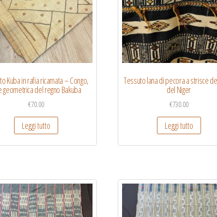
o Kuba in rafia ricamata – Congo,
Tessuto lana di pecora a strisce de
e geometrica del regno Bakuba
del Niger
€
70.00
€
730.00
Leggi tutto
Leggi tutto