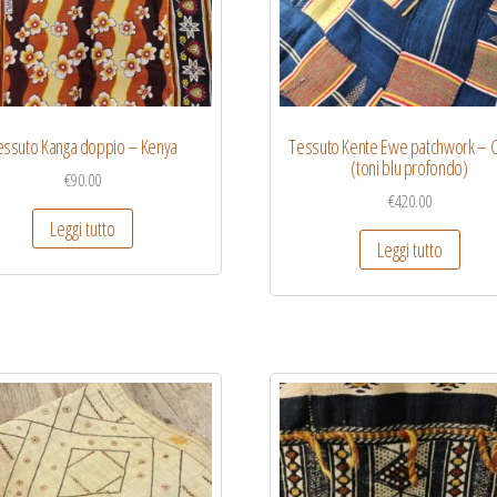
essuto Kanga doppio – Kenya
Tessuto Kente Ewe patchwork – 
(toni blu profondo)
€
90.00
€
420.00
Leggi tutto
Leggi tutto