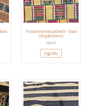
Ghana
Tessuto Kente Ewe patchwork – Ghana
(toni giallo intenso)
€
480.00
Leggi tutto