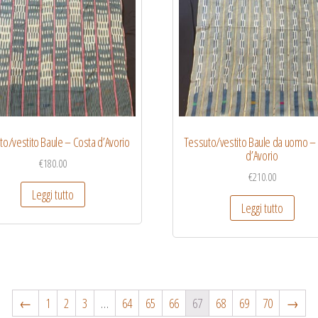
to/vestito Baule – Costa d’Avorio
Tessuto/vestito Baule da uomo –
d’Avorio
€
180.00
€
210.00
Leggi tutto
Leggi tutto
←
1
2
3
…
64
65
66
67
68
69
70
→