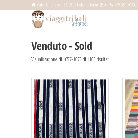
Salta
Viale delle Terme 63, 35031 Abano Terme (PD)
+39 351 70307
e
Viaggitribali
vai
Store
al
contenuto
Venduto - Sold
Visualizzazione di 1057-1072 di 1105 risultati