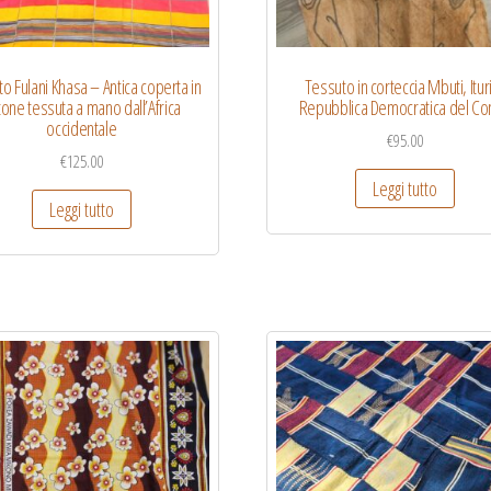
o Fulani Khasa – Antica coperta in
Tessuto in corteccia Mbuti, Itur
tone tessuta a mano dall’Africa
Repubblica Democratica del Co
occidentale
€
95.00
€
125.00
Leggi tutto
Leggi tutto