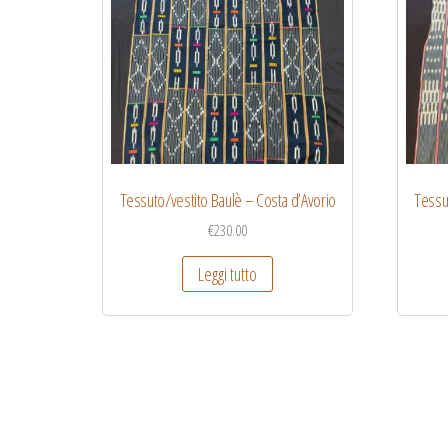
Tessuto/vestito Baulè – Costa d’Avorio
Tessu
€
230.00
Leggi tutto