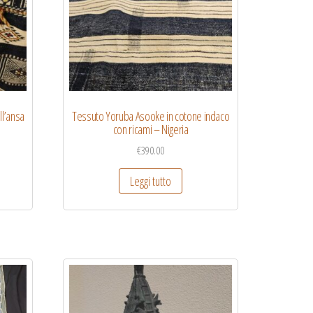
ll’ansa
Tessuto Yoruba Asooke in cotone indaco
con ricami – Nigeria
€
390.00
Leggi tutto