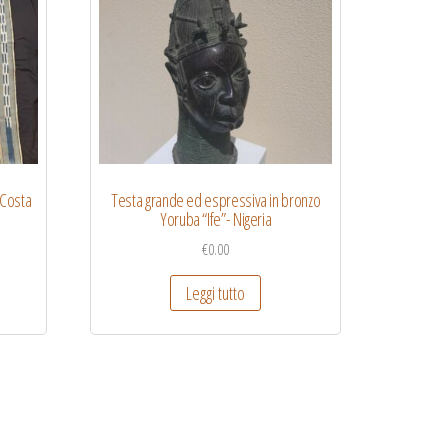
 Costa
Testa grande ed espressiva in bronzo
Yoruba “Ife”- Nigeria
€
0.00
Leggi tutto