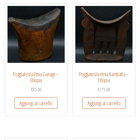
Poggiatesta Etnia Gurage –
Poggiatesta etnia Kambatta –
Etiopia
Etiopia
€
85.00
€
115.00
Aggiungi al carrello
Aggiungi al carrello