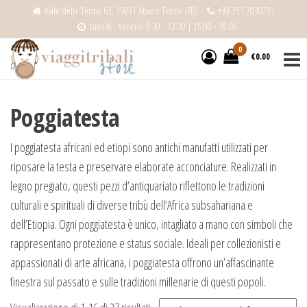
Salta
Viale delle Terme 63, 35031 Abano Terme (PD)
+39 351 7030731
e
Lunedì - Venerdì 9:30 - 12:30 | 15:00 - 18:00
Viaggitribali
vai
0
€0.00
al
Store
contenuto
Poggiatesta
I poggiatesta africani ed etiopi sono antichi manufatti utilizzati per
riposare la testa e preservare elaborate acconciature. Realizzati in
legno pregiato, questi pezzi d’antiquariato riflettono le tradizioni
culturali e spirituali di diverse tribù dell’Africa subsahariana e
dell’Etiopia. Ogni poggiatesta è unico, intagliato a mano con simboli che
rappresentano protezione e status sociale. Ideali per collezionisti e
appassionati di arte africana, i poggiatesta offrono un’affascinante
finestra sul passato e sulle tradizioni millenarie di questi popoli.