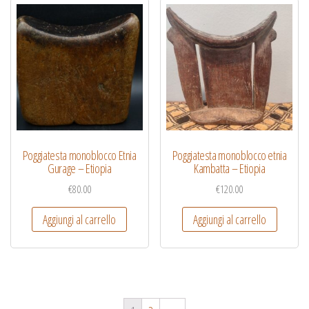
Poggiatesta monoblocco Etnia
Poggiatesta monoblocco etnia
Gurage – Etiopia
Kambatta – Etiopia
€
80.00
€
120.00
Aggiungi al carrello
Aggiungi al carrello