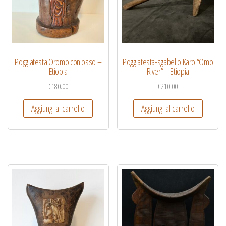
Poggiatesta Oromo con osso –
Poggiatesta-sgabello Karo “Omo
Etiopia
River” – Etiopia
€
180.00
€
210.00
Aggiungi al carrello
Aggiungi al carrello