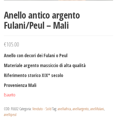
Anello antico argento
Fulani/Peul – Mali
€
105.00
Anello con decori dei Fulani o Peul
Materiale argento massiccio di alta qualità
Riferimento storico XIX° secolo
Provenienza Mali
Esaurito
COD:
FUL02
Categoria:
Venduto - Sold
Tag:
anelliafrica
,
anelliargento
,
anellifulani
,
anellipeul