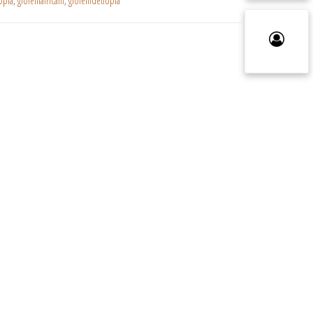
opia
,
gioielliafricani
,
gioiellidetiopia