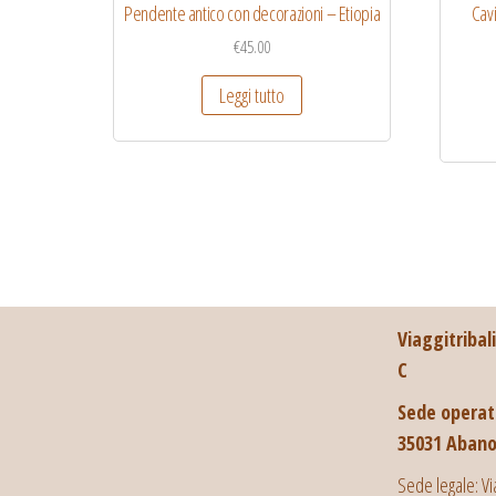
Pendente antico con decorazioni – Etiopia
Cavi
€
45.00
Leggi tutto
Viaggitribal
C
Sede operati
35031 Abano
Sede legale: Vi