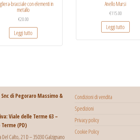
gliera-bracciale con elementi in
Anello Mursi
metallo
€
115.00
€
20.00
Leggi tutto
Leggi tutto
i Snc di Pegoraro Massimo &
Condizioni di vendita
Spedizioni
va: Viale delle Terme 63 –
Privacy policy
 Terme (PD)
Cookie Policy
a Del Calto, 21 D – 35030 Galzignano