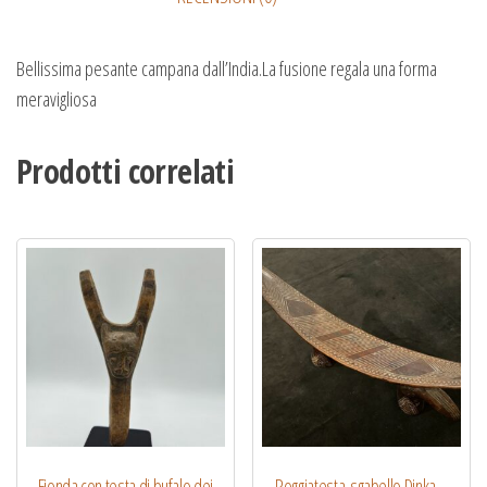
Bellissima pesante campana dall’India.La fusione regala una forma
meravigliosa
Prodotti correlati
Fionda con testa di bufalo dei
Poggiatesta-sgabello Dinka –