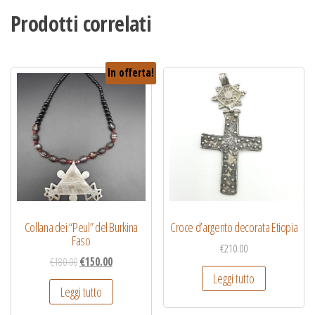
Prodotti correlati
In offerta!
Collana dei “Peul” del Burkina
Croce d’argento decorata Etiopia
Faso
€
210.00
€
180.00
€
150.00
Leggi tutto
Leggi tutto