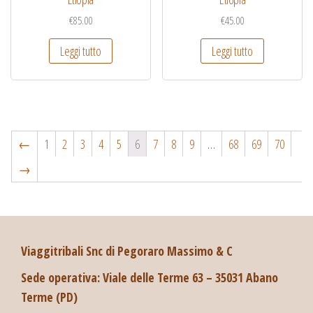
€
85.00
€
45.00
Leggi tutto
Leggi tutto
←
1
2
3
4
5
6
7
8
9
…
68
69
70
→
Viaggitribali Snc di Pegoraro Massimo & C
Sede operativa: Viale delle Terme 63 – 35031 Abano
Terme (PD)