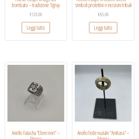
bombato – tradizione Tigray
simboli protettivi e incisioni tribali
€
120.00
€
65.00
Leggi tutto
Leggi tutto
Anello Falasha “Ebrei neri” –
Anello fede nuziale “Amhara” –
Etiopia
Etiopia