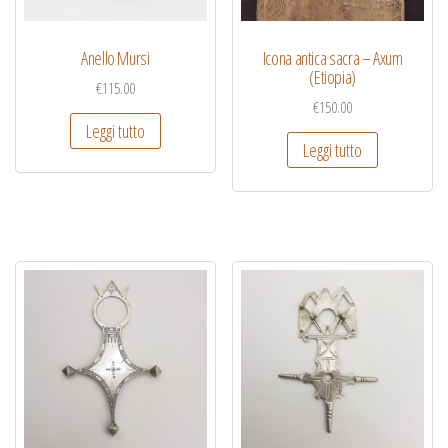
Anello Mursi
Icona antica sacra – Axum
(Etiopia)
€
115.00
€
150.00
Leggi tutto
Leggi tutto