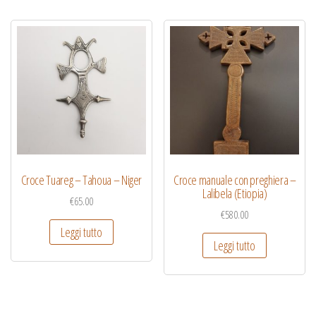
Croce Tuareg – Tahoua – Niger
Croce manuale con preghiera –
Lalibela (Etiopia)
€
65.00
€
580.00
Leggi tutto
Leggi tutto