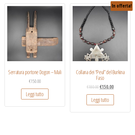
In offerta!
Serratura portone Dogon – Mali
Collana dei “Peul” del Burkina
Faso
€
150.00
€
180.00
€
150.00
Leggi tutto
Leggi tutto