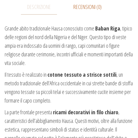
DESCRIZIONE
RECENSIONI (0)
Grande abito tradizionale Hausa conosciuto come
Baban Riga
, tipico
delle regioni del nord della Nigeria e del Niger. Questo tipo di veste
ampia era indossato da uomini di rango, capi comunitari o figure
religiose durante cerimonie, incontri ufficiali e momenti importanti della
vita sociale.
Il tessuto è realizzato in
cotone tessuto a strisce sottili
, un
metodo tradizionale dell’Africa occidentale in cui strette bande di stoffa
vengono tessute su piccoli telai e successivamente cucite insieme per
formare il capo completo.
La parte frontale presenta
ricami decorativi in filo chiaro
,
caratteristici dell’abbigliamento Hausa. Questi motivi, oltre alla funzione
estetica, rappresentano simboli di status e identità culturale. Il
pannello ricamato sul petto è l’elemento più prestigioso dell’abito e