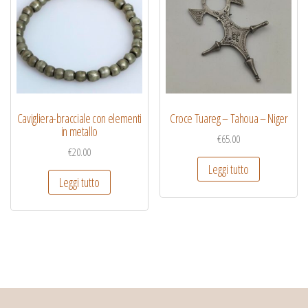
Cavigliera-bracciale con elementi
Croce Tuareg – Tahoua – Niger
in metallo
€
65.00
€
20.00
Leggi tutto
Leggi tutto