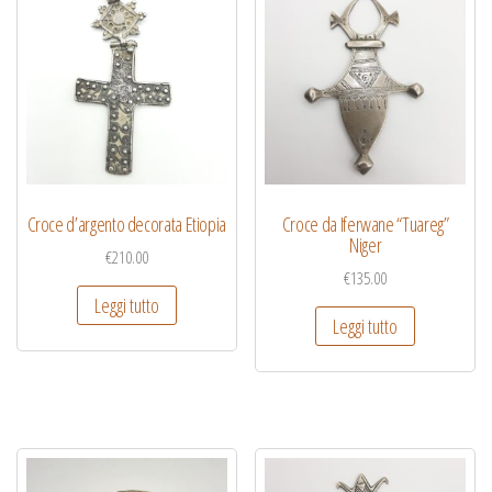
Croce d’argento decorata Etiopia
Croce da Iferwane “Tuareg”
Niger
€
210.00
€
135.00
Leggi tutto
Leggi tutto