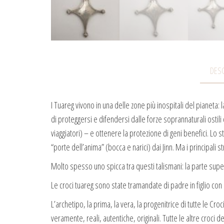
DESC
I Tuareg vivono in una delle zone più inospitali del pianeta
di proteggersi e difendersi dalle forze soprannaturali ostili c
viaggiatori) – e ottenere la protezione di geni benefici. Lo 
“porte dell’anima” (bocca e narici) dai Jinn. Ma i principali s
Molto spesso uno spicca tra questi talismani: la parte super
Le croci tuareg sono state tramandate di padre in figlio con
L’archetipo, la prima, la vera, la progenitrice di tutte le C
veramente, reali, autentiche, originali. Tutte le altre croci 