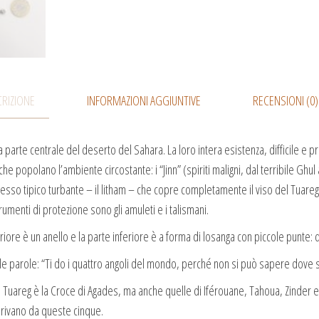
RIZIONE
INFORMAZIONI AGGIUNTIVE
RECENSIONI (0)
: la parte centrale del deserto del Sahara. La loro intera esistenza, difficil
he popolano l’ambiente circostante: i “Jinn” (spiriti maligni, dal terribile Ghul 
stesso tipico turbante – il litham – che copre completamente il viso del Tuareg 
trumenti di protezione sono gli amuleti e i talismani.
iore è un anello e la parte inferiore è a forma di losanga con piccole punte: 
 le parole: “Ti do i quattro angoli del mondo, perché non si può sapere dove s
roci Tuareg è la Croce di Agades, ma anche quelle di Iférouane, Tahoua, Zinder 
derivano da queste cinque.