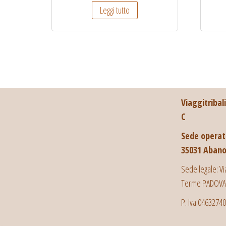
Leggi tutto
Viaggitribal
C
Sede operati
35031 Abano
Sede legale: Vi
Terme PADOVA
P. Iva 0463274