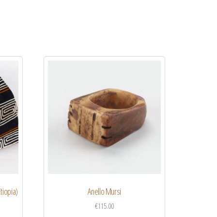
tiopia)
Anello Mursi
€
115.00