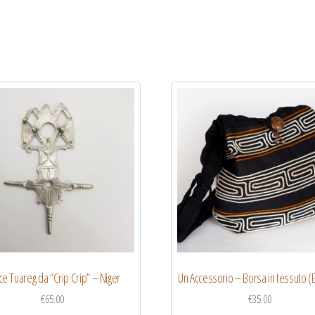
e Tuareg da “Crip Crip” – Niger
Un Accessorio – Borsa in tessuto (E
€
65.00
€
35.00