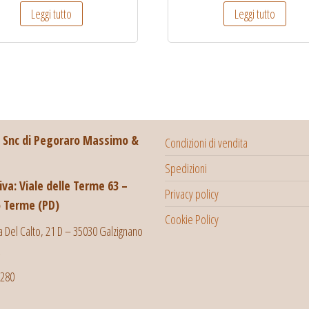
Leggi tutto
Leggi tutto
i Snc di Pegoraro Massimo &
Condizioni di vendita
Spedizioni
va: Viale delle Terme 63 –
Privacy policy
 Terme (PD)
Cookie Policy
a Del Calto, 21 D – 35030 Galzignano
0280