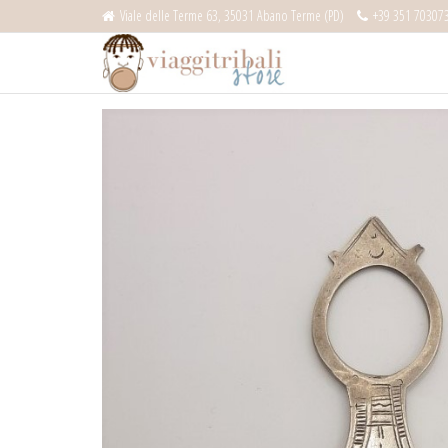
Salta
Viale delle Terme 63, 35031 Abano Terme (PD)
+39 351 70307
e
Viaggitribali
vai
Store
al
contenuto