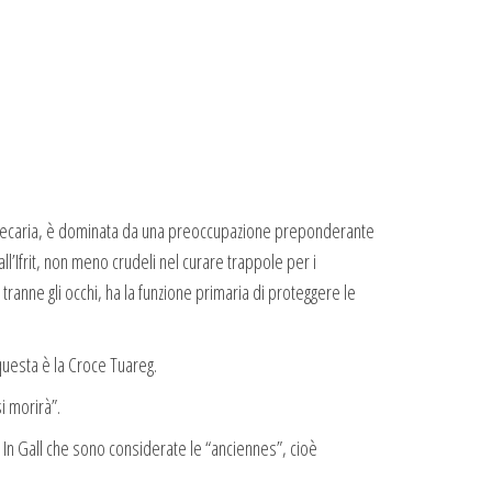
e e precaria, è dominata da una preoccupazione preponderante
all’Ifrit, non meno crudeli nel curare trappole per i
tranne gli occhi, ha la funzione primaria di proteggere le
questa è la Croce Tuareg.
i morirà”.
e In Gall che sono considerate le “anciennes”, cioè