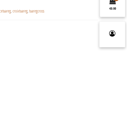
€0.00
cetuareg
,
croixtuareg
,
tuaregcross