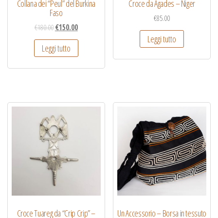
Collana dei “Peul” del Burkina
Croce da Agades – Niger
Faso
€
85.00
€
180.00
€
150.00
Leggi tutto
Leggi tutto
Croce Tuareg da “Crip Crip” –
Un Accessorio – Borsa in tessuto