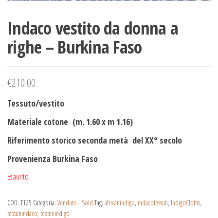
Indaco vestito da donna a
righe – Burkina Faso
€
210.00
Tessuto/vestito
Materiale cotone (m. 1.60 x m 1.16)
Riferimento storico seconda metà del XX° secolo
Provenienza Burkina Faso
Esaurito
COD:
T125
Categoria:
Venduto - Sold
Tag:
africanindigo
,
indacotessuti
,
IndigoCloths
,
tessutiindaco
,
textileindigo