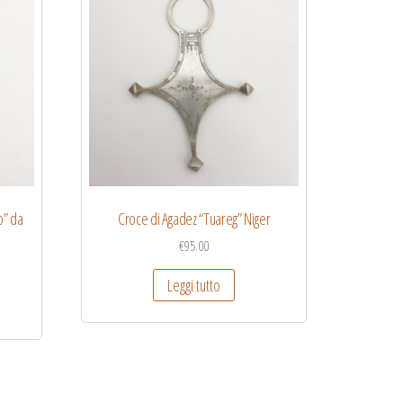
o” da
Croce di Agadez “Tuareg” Niger
€
95.00
Leggi tutto