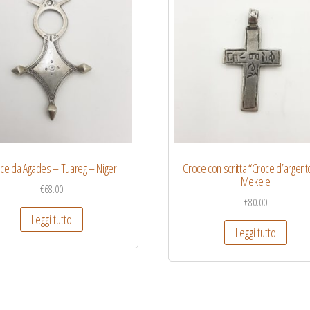
ce da Agades – Tuareg – Niger
Croce con scritta “Croce d’argent
Mekele
€
68.00
€
80.00
Leggi tutto
Leggi tutto