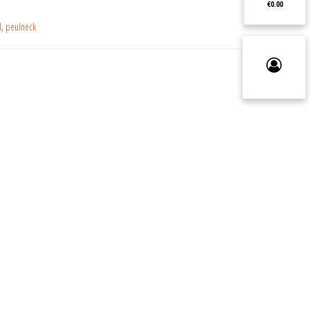
€0.00
l
,
peulneck