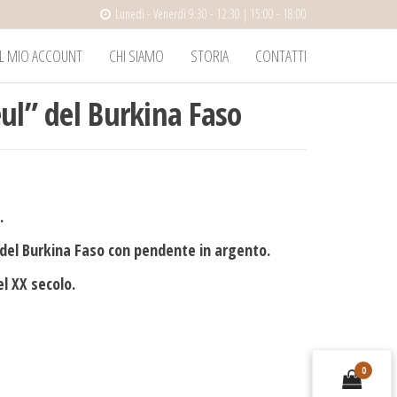
Lunedì - Venerdì 9:30 - 12:30 | 15:00 - 18:00
IL MIO ACCOUNT
CHI SIAMO
STORIA
CONTATTI
eul” del Burkina Faso
.
 del Burkina Faso con pendente in argento.
l XX secolo.
0