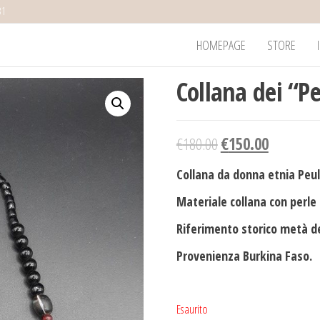
31
HOMEPAGE
STORE
Collana dei “P
€
180.00
€
150.00
Collana da donna etnia Peul
Materiale collana con perle
Riferimento storico metà de
Provenienza Burkina Faso.
Esaurito