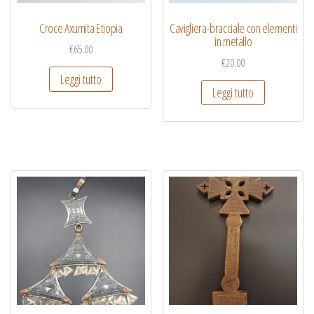
Croce Axumita Etiopia
Cavigliera-bracciale con elementi
in metallo
€
65.00
€
20.00
Leggi tutto
Leggi tutto