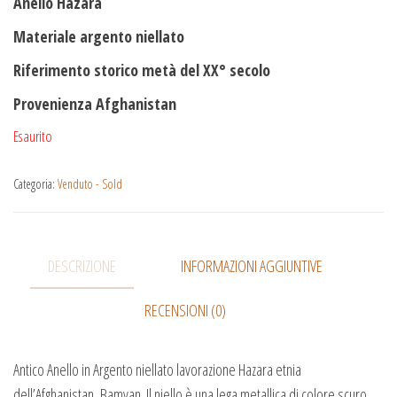
Anello Hazara
Materiale argento niellato
Riferimento storico metà del XX° secolo
Provenienza Afghanistan
Esaurito
Categoria:
Venduto - Sold
DESCRIZIONE
INFORMAZIONI AGGIUNTIVE
RECENSIONI (0)
Antico Anello in Argento niellato lavorazione Hazara etnia
dell’Afghanistan, Bamyan. Il niello è una lega metallica di colore scuro